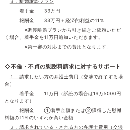
３．離婚訴訟プラン
着手金
33
万円
報酬金
33
万円＋経済的利益の
11
％
※調停離婚プランから引き続きご依頼いただ
く場合、着手金を
11
万円追加いただきます。
※第一審の対応までの費用となります。
◇不倫・不貞の慰謝料請求に対するサポート
１．請求したい方の弁護士費用（交渉で終了する場
合）
着手金
11
万円（訴訟の場合は
16
万
5000
円
となります）
報酬金 ①着手金額または②獲得した慰謝
料額の
11
％のいずれか高い金額
２．請求されている・される方の弁護士費用（交渉