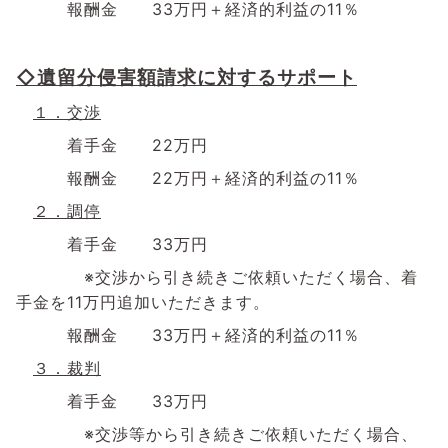
報酬金 33万円＋経済的利益の
11
％
◇遺留分侵害額請求に対するサポート
１．交渉
着手金
22
万円
報酬金
22
万円＋経済的利益の
11
％
２．調停
着手金
33
万円
※交渉から引き続きご依頼いただく場合、着
手金を
11
万円追加いただきます。
報酬金
33
万円＋経済的利益の
11
％
３．裁判
着手金
33
万円
※交渉等から引き続きご依頼いただく場合、