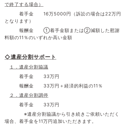
で終了する場合）
着手金
16
万
5000
円（訴訟の場合は
22
万円
となります）
報酬金 ①着手金額または②減額した慰謝
料額の
11
％のいずれか高い金額
◇遺産分割サポート
１．遺産分割協議
着手金
33
万円
報酬金
33
万円＋経済的利益の
11
％
２．遺産分割調停
着手金 33万円
※遺産分割協議から引き続きご依頼いただく
場合、着手金を
11
万円追加いただきます。