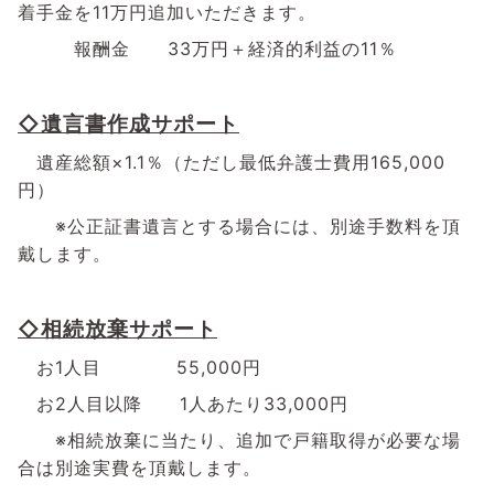
着手金を
11
万円追加いただきます。
報酬金
33
万円＋経済的利益の
11
％
◇遺言書作成サポート
遺産総額×
1.1
％（ただし最低弁護士費用
165,000
円）
※公正証書遺言とする場合には、別途手数料を頂
戴します。
◇相続放棄サポート
お
1
人目
55,000
円
お
2
人目以降
1
人あたり
33,000
円
※相続放棄に当たり、追加で戸籍取得が必要な場
合は別途実費を頂戴します。