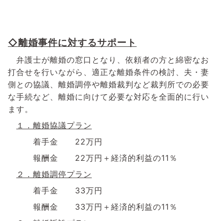
◇離婚事件に対するサポート
弁護士が離婚の窓口となり、依頼者の方と綿密なお
打合せを行いながら、適正な離婚条件の検討、夫・妻
側との協議、離婚調停や離婚裁判など裁判所での必要
な手続など、離婚に向けて必要な対応を全面的に行い
ます。
１．離婚協議プラン
着手金
22
万円
報酬金
22
万円＋経済的利益の
11
％
２．離婚調停プラン
着手金
33
万円
報酬金
33
万円＋経済的利益の
11
％